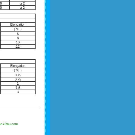
00
≥ 2
00
≥ 2
Elongation
（ % ）
6
8
10
12
Elongation
（ % ）
0.75
0.75
1
1.5
3
anYiYou.com