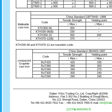
QT800-2
≥ 800
≥ 2
800-2
≥ 8
QT900-2
≥ 900
≥ 2
900-2
≥ 9
China Standard GB/T9440--1988
Tensile Strength
Yielding point
Code
（ Mpa ）
（ Mpa ）
Malleable
cast iron
KTH300-06
300
--
KTH330-08(B)
330
--
KTH350-10
350
200
KTH370-12(B)
370
--
KTH330-08 and KTH370-12 are transition code.
China Standard JB/4403-1987
Tensile Strength
Yielding point
Code
（ Mpa ）
（ Mpa ）
compacted
RuT420
420
335
Graphite
RuT380
380
300
cast iron
RuT340
340
270
RuT300
300
240
RuT260
260
195
Dalian YiYou Trading Co.,Ltd. CopyRight @2006
Address:
Flat 2-302 No.2 Building of Dongli Block,
No.121 Shengli Road, Dalian, China 116021
Tel:+86-411-8433 7911 Fax：+86-411-8433 7955
E-mail:
info@Dali
辽ICP备06003461号