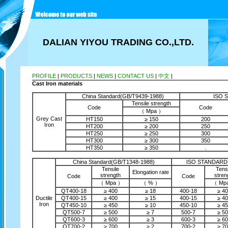
DALIAN YIYOU TRADING CO.,LTD.
PROFILE
|
PRODUCTS
|
NEWS
|
CONTACT US
|
中文
|
C
ast Iron materials
China Standard(GB/T9439-1988)
ISO 
Tensile strength
Code
Code
（ Mpa ）
Grey Cast
HT150
≥ 150
200
Iron
HT200
≥ 200
250
HT250
≥ 250
300
HT300
≥ 300
350
HT350
≥ 350
.
China Standard(GB/T1348-1988)
ISO STANDARD-
Tensile
Tensi
Elongation rate
strength
stren
Code
Code
（ Mpa ）
（ % ）
（ Mp
QT400-18
≥ 400
≥ 18
400-18
≥ 4
Ductile
QT400-15
≥ 400
≥ 15
400-15
≥ 4
Iron
QT450-10
≥ 450
≥ 10
450-10
≥ 4
QT500-7
≥ 500
≥ 7
500-7
≥ 5
QT600-3
≥ 600
≥ 3
600-3
≥ 6
QT700-2
≥ 700
≥ 2
700-2
≥ 7