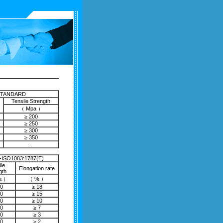
STANDARD
Tensile Strength
（ Mpa ）
≥ 200
≥ 250
≥ 300
≥ 350
.
ISO1083:1787(E)
le
Elongation rate
gth
a ）
（ % ）
00
≥ 18
00
≥ 15
50
≥ 10
00
≥ 7
00
≥ 3
00
≥ 2